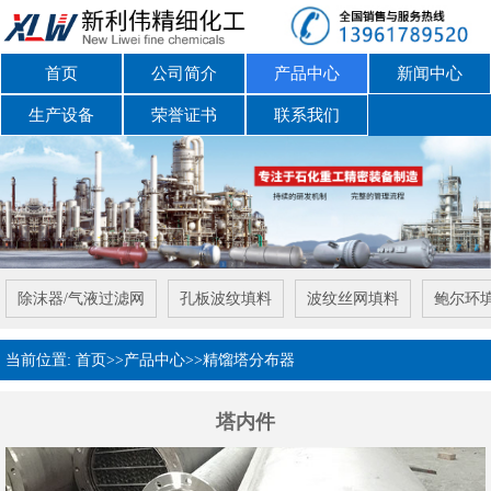
首页
公司简介
产品中心
新闻中心
生产设备
荣誉证书
联系我们
除沫器/气液过滤网
孔板波纹填料
波纹丝网填料
鲍尔环
当前位置:
首页
>>
产品中心
>>
精馏塔分布器
塔内件