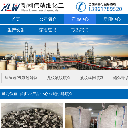
首页
公司简介
产品中心
新闻中心
生产设备
荣誉证书
联系我们
除沫器/气液过滤网
孔板波纹填料
波纹丝网填料
鲍尔环
当前位置:
首页
>>
产品中心
>>
鲍尔环填料