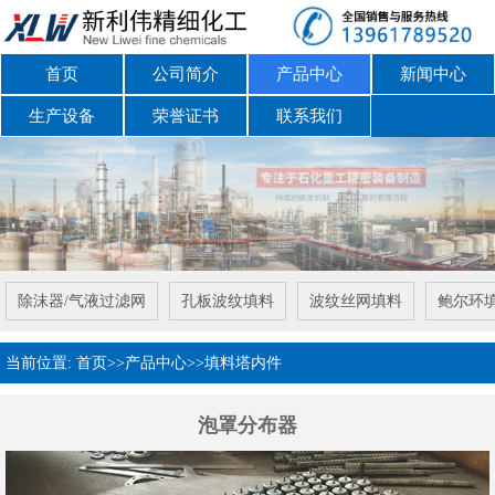
首页
公司简介
产品中心
新闻中心
生产设备
荣誉证书
联系我们
除沫器/气液过滤网
孔板波纹填料
波纹丝网填料
鲍尔环
当前位置:
首页
>>
产品中心
>>
填料塔内件
泡罩分布器