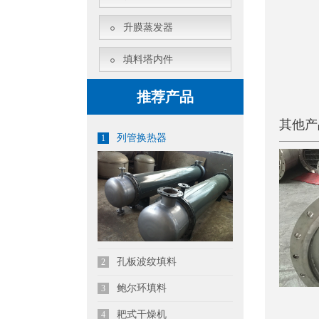
升膜蒸发器
填料塔内件
推荐产品
其他产
列管换热器
1
孔板波纹填料
2
鲍尔环填料
3
耙式干燥机
4