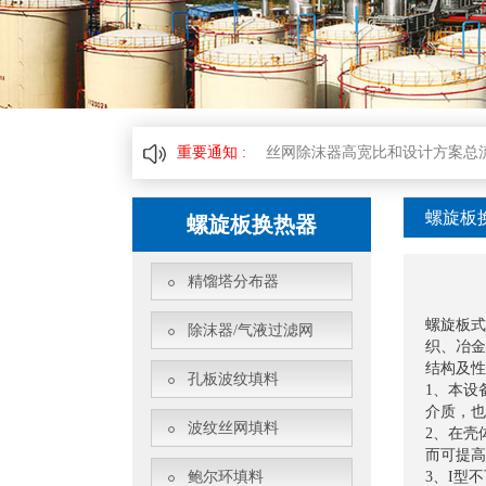
对丝网除沫器进行简单的分析其
丝网除沫器高宽比和设计方案总
重要通知 :
轻轻松松判断丝网除沫器品质和价
丝网除沫器中改性材料过滤材料
螺旋板
螺旋板换热器
聚四氟乙烯丝网除沫器的应用领
精馏塔分布器
丝网除沫器设备中应用的实际效
螺旋板式
除沫器/气液过滤网
织、冶金
结构及性
孔板波纹填料
1、本设
介质，也
波纹丝网填料
2、在壳
而可提高
鲍尔环填料
3、I型