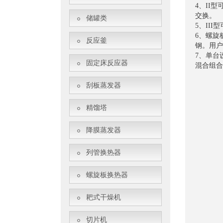
4、II
交换。
储罐类
5、II
6、螺旋
反应釜
钢。用户
7、单台
固定床反应器
混合组合
刮板蒸发器
精馏塔
降膜蒸发器
列管换热器
螺旋板换热器
耙式干燥机
切片机