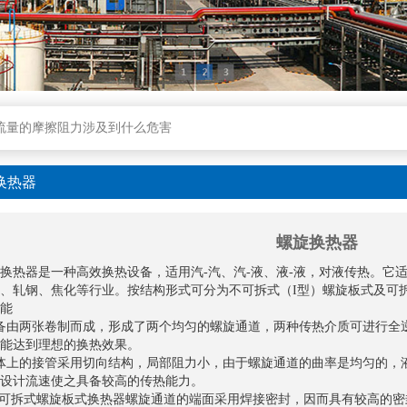
构件组成和工作优势组成
流量的摩擦阻力涉及到什么危害
钱-金属丝网25个主要参数测算方法归纳
是怎样过虑并除污的全过程基本原理
换热器
域、安装和维护有哪些细节
螺旋换热器
果、如何确定安装位置及安装和维护保养须知
换热器是一种高效换热设备，适用汽-汽、汽-液、液-液，对液传热。它
、轧钢、焦化等行业。按结构形式可分为不可拆式（I型）螺旋板式及可拆式
能
备由两张卷制而成，形成了两个均匀的螺旋通道，两种传热介质可进行全
能达到理想的换热效果。
体上的接管采用切向结构，局部阻力小，由于螺旋通道的曲率是均匀的，
设计流速使之具备较高的传热能力。
不可拆式螺旋板式换热器螺旋通道的端面采用焊接密封，因而具有较高的密